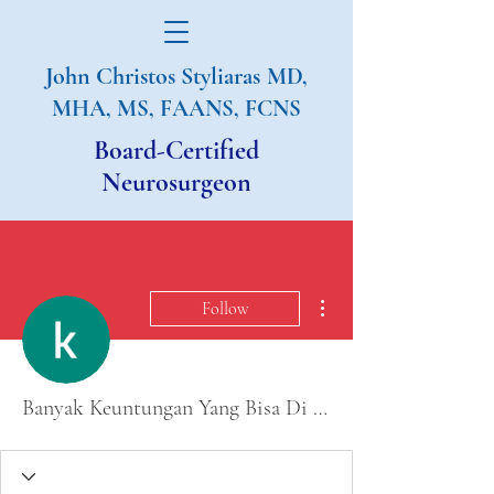
John Christos Styliaras
MD,
MHA, MS, FAANS, FCNS
Board-Certified
Neurosurgeon
More actions
Follow
Banyak Keuntungan Yang Bisa Di Raih Setiap Kali Bermain Slot MPO8899