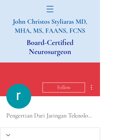
John Christos Styliaras
MD,
MHA, MS, FAANS, FCNS
Board-Certified
Neurosurgeon
More actions
Follow
Pengertian Dari Jaringan Teknologi Komputer