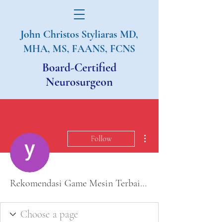
John Christos Styliaras
MD,
MHA, MS, FAANS, FCNS
Board-Certified
Neurosurgeon
More actions
Follow
Rekomendasi Game Mesin Terbaik Penghasil Cuan Instan Situs QQ889 Terpercaya