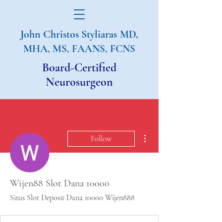
John Christos Styliaras
MD,
MHA, MS, FAANS, FCNS
Board-Certified
Neurosurgeon
More actions
Follow
Wijen88 Slot Dana 10000
Situs Slot Deposit Dana 10000 Wijen888