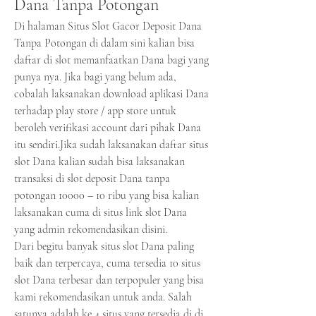
Dana Tanpa Potongan
Di halaman Situs Slot Gacor Deposit Dana 
Tanpa Potongan di dalam sini kalian bisa 
daftar di slot memanfaatkan Dana bagi yang 
punya nya. Jika bagi yang belum ada, 
cobalah laksanakan download aplikasi Dana 
terhadap play store / app store untuk 
beroleh verifikasi account dari pihak Dana 
itu sendiri.Jika sudah laksanakan daftar situs 
slot Dana kalian sudah bisa laksanakan 
transaksi di slot deposit Dana tanpa 
potongan 10000 – 10 ribu yang bisa kalian 
laksanakan cuma di situs link slot Dana 
yang admin rekomendasikan disini.
Dari begitu banyak situs slot Dana paling 
baik dan terpercaya, cuma tersedia 10 situs 
slot Dana terbesar dan terpopuler yang bisa 
kami rekomendasikan untuk anda. Salah 
satunya adalah ke 4 situs yang tersedia di di 