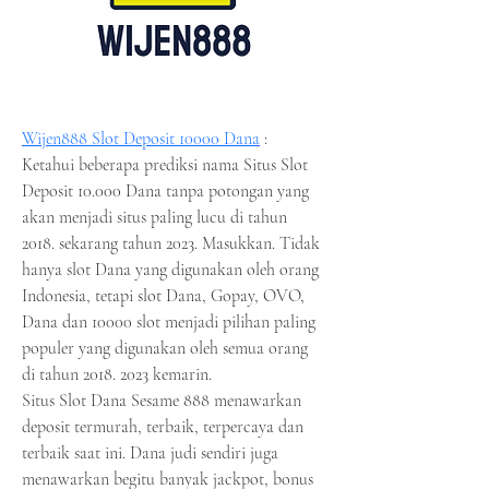
Wijen888 Slot Deposit 10000 Dana
 : 
Ketahui beberapa prediksi nama Situs Slot 
Deposit 10.000 Dana tanpa potongan yang 
akan menjadi situs paling lucu di tahun 
2018. sekarang tahun 2023. Masukkan. Tidak 
hanya slot Dana yang digunakan oleh orang 
Indonesia, tetapi slot Dana, Gopay, OVO, 
Dana dan 10000 slot menjadi pilihan paling 
populer yang digunakan oleh semua orang 
di tahun 2018. 2023 kemarin.
Situs Slot Dana Sesame 888 menawarkan 
deposit termurah, terbaik, terpercaya dan 
terbaik saat ini. Dana judi sendiri juga 
menawarkan begitu banyak jackpot, bonus 