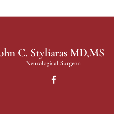
ohn C. Styliaras MD,MS
Neurological Surgeon